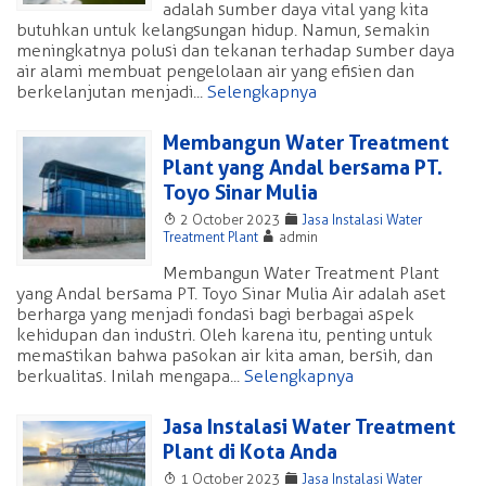
adalah sumber daya vital yang kita
butuhkan untuk kelangsungan hidup. Namun, semakin
meningkatnya polusi dan tekanan terhadap sumber daya
air alami membuat pengelolaan air yang efisien dan
berkelanjutan menjadi...
Selengkapnya
Membangun Water Treatment
Plant yang Andal bersama PT.
Toyo Sinar Mulia
T
F
2 October 2023
Jasa Instalasi Water
A
Treatment Plant
admin
Membangun Water Treatment Plant
yang Andal bersama PT. Toyo Sinar Mulia Air adalah aset
berharga yang menjadi fondasi bagi berbagai aspek
kehidupan dan industri. Oleh karena itu, penting untuk
memastikan bahwa pasokan air kita aman, bersih, dan
berkualitas. Inilah mengapa...
Selengkapnya
Jasa Instalasi Water Treatment
Plant di Kota Anda
T
F
1 October 2023
Jasa Instalasi Water