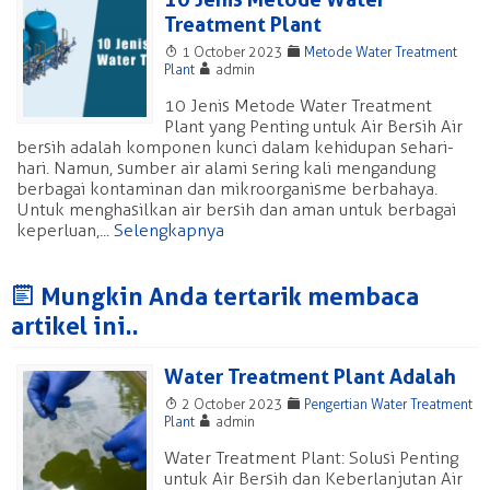
Treatment Plant
T
F
1 October 2023
Metode Water Treatment
A
Plant
admin
10 Jenis Metode Water Treatment
Plant yang Penting untuk Air Bersih Air
bersih adalah komponen kunci dalam kehidupan sehari-
hari. Namun, sumber air alami sering kali mengandung
berbagai kontaminan dan mikroorganisme berbahaya.
Untuk menghasilkan air bersih dan aman untuk berbagai
keperluan,...
Selengkapnya
J
Mungkin Anda tertarik membaca
artikel ini..
Water Treatment Plant Adalah
T
F
2 October 2023
Pengertian Water Treatment
A
Plant
admin
Water Treatment Plant: Solusi Penting
untuk Air Bersih dan Keberlanjutan Air