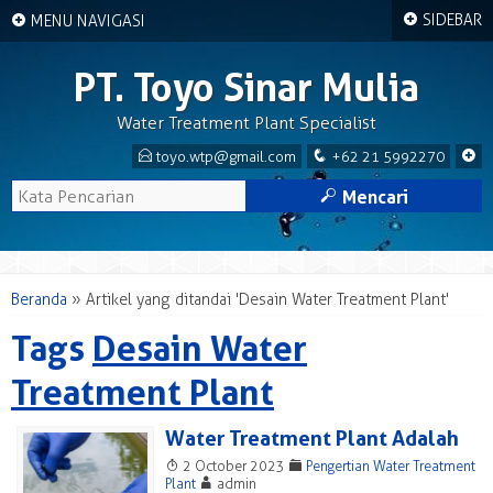
+
+
SIDEBAR
MENU NAVIGASI
PT. Toyo Sinar Mulia
Water Treatment Plant Specialist
E
q
+
toyo.wtp@gmail.com
+62 21 5992270
M
Mencari
Beranda
»
Artikel yang ditandai 'Desain Water Treatment Plant'
Tags
Desain Water
Treatment Plant
Water Treatment Plant Adalah
T
F
2 October 2023
Pengertian Water Treatment
A
Plant
admin