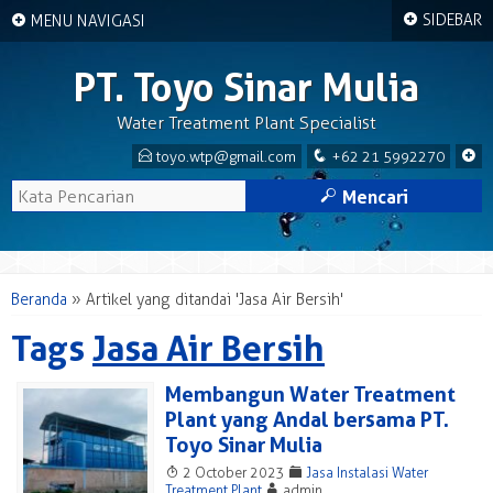
+
+
SIDEBAR
MENU NAVIGASI
PT. Toyo Sinar Mulia
Water Treatment Plant Specialist
E
q
+
toyo.wtp@gmail.com
+62 21 5992270
M
Mencari
Beranda
»
Artikel yang ditandai 'Jasa Air Bersih'
Tags
Jasa Air Bersih
Membangun Water Treatment
Plant yang Andal bersama PT.
Toyo Sinar Mulia
T
F
2 October 2023
Jasa Instalasi Water
A
Treatment Plant
admin