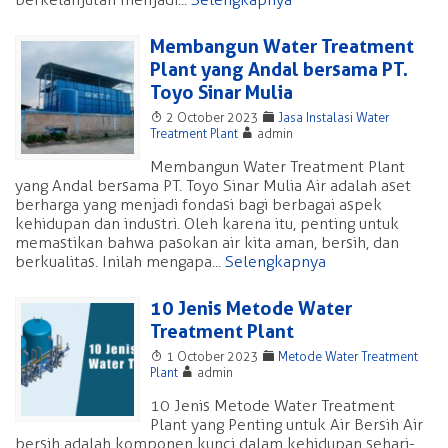
Membangun Water Treatment
Plant yang Andal bersama PT.
Toyo Sinar Mulia
T
F
2 October 2023
Jasa Instalasi Water
A
Treatment Plant
admin
Membangun Water Treatment Plant
yang Andal bersama PT. Toyo Sinar Mulia Air adalah aset
berharga yang menjadi fondasi bagi berbagai aspek
kehidupan dan industri. Oleh karena itu, penting untuk
memastikan bahwa pasokan air kita aman, bersih, dan
berkualitas. Inilah mengapa...
Selengkapnya
10 Jenis Metode Water
Treatment Plant
T
F
1 October 2023
Metode Water Treatment
A
Plant
admin
10 Jenis Metode Water Treatment
Plant yang Penting untuk Air Bersih Air
bersih adalah komponen kunci dalam kehidupan sehari-