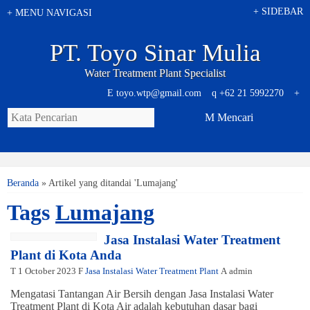
+
SIDEBAR
+
MENU NAVIGASI
PT. Toyo Sinar Mulia
Water Treatment Plant Specialist
E
toyo.wtp@gmail.com
q
+62 21 5992270
+
M
Mencari
Beranda
»
Artikel yang ditandai 'Lumajang'
Tags
Lumajang
Jasa Instalasi Water Treatment
Plant di Kota Anda
T
1 October 2023
F
Jasa Instalasi Water Treatment Plant
A
admin
Mengatasi Tantangan Air Bersih dengan Jasa Instalasi Water
Treatment Plant di Kota Air adalah kebutuhan dasar bagi