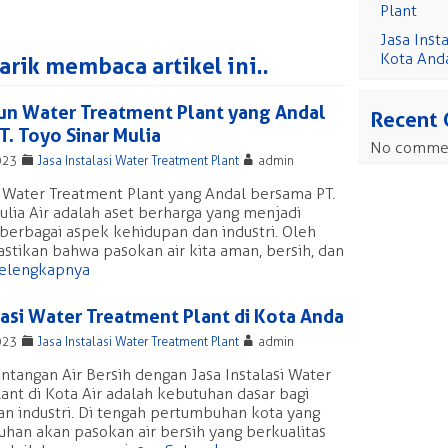
Plant
Jasa Inst
Kota And
rik membaca artikel ini..
 Water Treatment Plant yang Andal
Recent
. Toyo Sinar Mulia
No commen
F
A
023
Jasa Instalasi Water Treatment Plant
admin
ater Treatment Plant yang Andal bersama PT.
ulia Air adalah aset berharga yang menjadi
 berbagai aspek kehidupan dan industri. Oleh
stikan bahwa pasokan air kita aman, bersih, dan
elengkapnya
lasi Water Treatment Plant di Kota Anda
F
A
023
Jasa Instalasi Water Treatment Plant
admin
ntangan Air Bersih dengan Jasa Instalasi Water
ant di Kota Air adalah kebutuhan dasar bagi
n industri. Di tengah pertumbuhan kota yang
uhan akan pasokan air bersih yang berkualitas