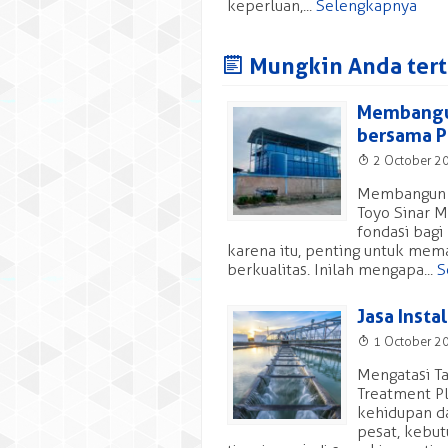
keperluan,...
Selengkapnya
J
Mungkin Anda terta
Membangun
bersama PT
T
2 October 2
Membangun W
Toyo Sinar M
fondasi bagi
karena itu, penting untuk mema
berkualitas. Inilah mengapa...
S
Jasa Insta
T
1 October 2
Mengatasi Ta
Treatment Pl
kehidupan da
pesat, kebut