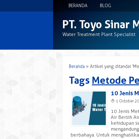
BERANDA
BLOG
PT. Toyo Sinar 
Water Treatment Plant Specialist
Beranda
»
Artikel yang ditandai 'M
Tags
Metode Pe
10 Jenis 
T
1 October 2
10 Jenis Me
Air Bersih A
kehidupan se
mengandung 
berbahaya. Untuk menghasilkan