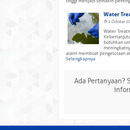
tinggi menjadi semakin penting
Water Tre
T
2 October 2
Water Treatm
Keberlanjuta
butuhkan un
meningkatny
alami membuat pengelolaan air 
Selengkapnya
Ada Pertanyaan? 
info