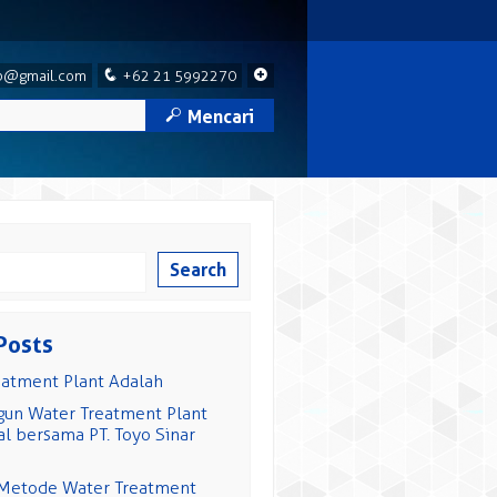
q
+
p@gmail.com
+62 21 5992270
M
Mencari
Search
Posts
eatment Plant Adalah
n Water Treatment Plant
l bersama PT. Toyo Sinar
 Metode Water Treatment