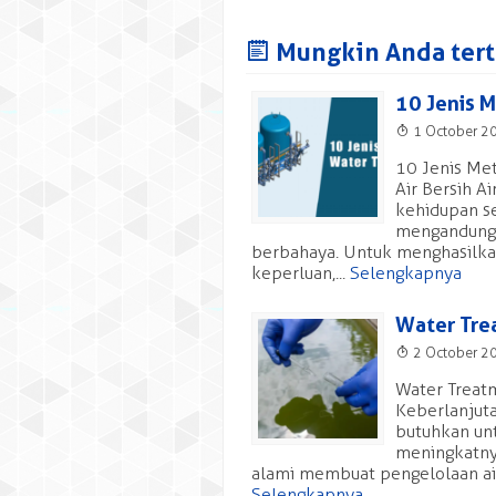
J
Mungkin Anda terta
10 Jenis 
T
1 October 2
10 Jenis Me
Air Bersih A
kehidupan se
mengandung 
berbahaya. Untuk menghasilkan
keperluan,...
Selengkapnya
Water Tre
T
2 October 2
Water Treatm
Keberlanjuta
butuhkan un
meningkatny
alami membuat pengelolaan air 
Selengkapnya