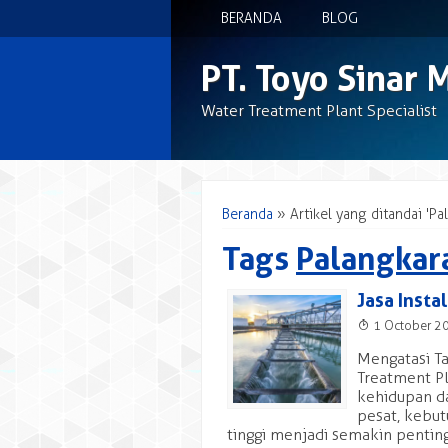
BERANDA
BLOG
PT. Toyo Sinar 
Water Treatment Plant Specialist
Beranda
»
Artikel yang ditandai 'Pa
Tags
Palangkar
Jasa Insta
T
1 October 2
Mengatasi Ta
Treatment Pl
kehidupan da
pesat, kebut
tinggi menjadi semakin penting