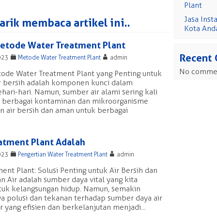
Plant
Jasa Inst
rik membaca artikel ini..
Kota And
Metode Water Treatment Plant
Recent
F
A
023
Metode Water Treatment Plant
admin
No commen
tode Water Treatment Plant yang Penting untuk
ir bersih adalah komponen kunci dalam
hari-hari. Namun, sumber air alami sering kali
berbagai kontaminan dan mikroorganisme
 air bersih dan aman untuk berbagai
atment Plant Adalah
F
A
023
Pengertian Water Treatment Plant
admin
ent Plant: Solusi Penting untuk Air Bersih dan
n Air adalah sumber daya vital yang kita
tuk kelangsungan hidup. Namun, semakin
a polusi dan tekanan terhadap sumber daya air
yang efisien dan berkelanjutan menjadi...