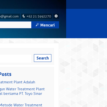
q
+
p@gmail.com
+62 21 5992270
M
Mencari
Search
Posts
eatment Plant Adalah
n Water Treatment Plant
l bersama PT. Toyo Sinar
 Metode Water Treatment