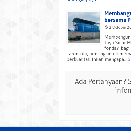
Membangun
bersama PT
T
2 October 2
Membangun W
Toyo Sinar M
fondasi bagi
karena itu, penting untuk mema
berkualitas. Inilah mengapa...
S
Ada Pertanyaan? 
info