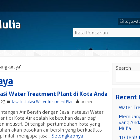
Mulia
E
toyo.wt
langkaraya'
Search
aya
lasi Water Treatment Plant di Kota Anda
Recent 
F
A
023
Jasa Instalasi Water Treatment Plant
admin
Water Tr
ntangan Air Bersih dengan Jasa Instalasi Water
Membangu
ant di Kota Air adalah kebutuhan dasar bagi
yang Anda
n industri. Di tengah pertumbuhan kota yang
Mulia
uhan akan pasokan air bersih yang berkualitas
. Inilah mengapa jasa...
Selengkapnya
10 Jenis