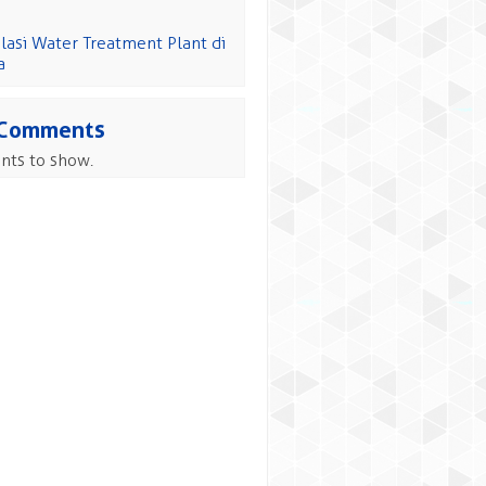
alasi Water Treatment Plant di
a
 Comments
ts to show.