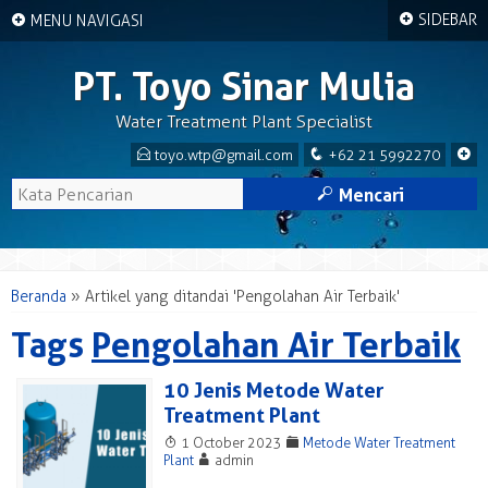
+
+
SIDEBAR
MENU NAVIGASI
PT. Toyo Sinar Mulia
Water Treatment Plant Specialist
E
q
+
toyo.wtp@gmail.com
+62 21 5992270
M
Mencari
Beranda
»
Artikel yang ditandai 'Pengolahan Air Terbaik'
Tags
Pengolahan Air Terbaik
10 Jenis Metode Water
Treatment Plant
T
F
1 October 2023
Metode Water Treatment
A
Plant
admin