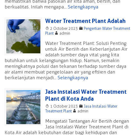
memastikan bahwa pasokan air kita aman, bersih, dan
berkualitas. Inilah mengapa...
Selengkapnya
Water Treatment Plant Adalah
T
F
2 October 2023
Pengertian Water Treatment
A
Plant
admin
Water Treatment Plant: Solusi Penting
untuk Air Bersih dan Keberlanjutan Air
adalah sumber daya vital yang kita
butuhkan untuk kelangsungan hidup. Namun, semakin
meningkatnya polusi dan tekanan terhadap sumber daya
air alami membuat pengelolaan air yang efisien dan
berkelanjutan menjadi...
Selengkapnya
Jasa Instalasi Water Treatment
Plant di Kota Anda
T
F
1 October 2023
Jasa Instalasi Water
A
Treatment Plant
admin
Mengatasi Tantangan Air Bersih dengan
Jasa Instalasi Water Treatment Plant di
Kota Air adalah kebutuhan dasar bagi kehidupan dan