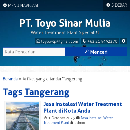
+
+
SIDEBAR
MENU NAVIGASI
PT. Toyo Sinar Mulia
Water Treatment Plant Specialist
E
q
+
toyo.wtp@gmail.com
+62 21 5992270
M
Mencari
Beranda
»
Artikel yang ditandai 'Tangerang'
Tags
Tangerang
Jasa Instalasi Water Treatment
Plant di Kota Anda
T
F
1 October 2023
Jasa Instalasi Water
A
Treatment Plant
admin