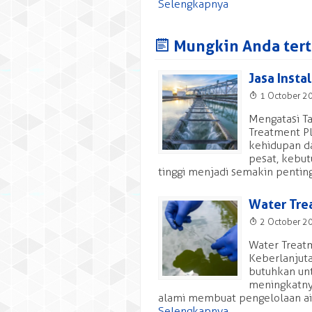
Selengkapnya
J
Mungkin Anda terta
Jasa Insta
T
1 October 2
Mengatasi Ta
Treatment Pl
kehidupan da
pesat, kebut
tinggi menjadi semakin penting
Water Tre
T
2 October 2
Water Treatm
Keberlanjuta
butuhkan un
meningkatny
alami membuat pengelolaan air 
Selengkapnya