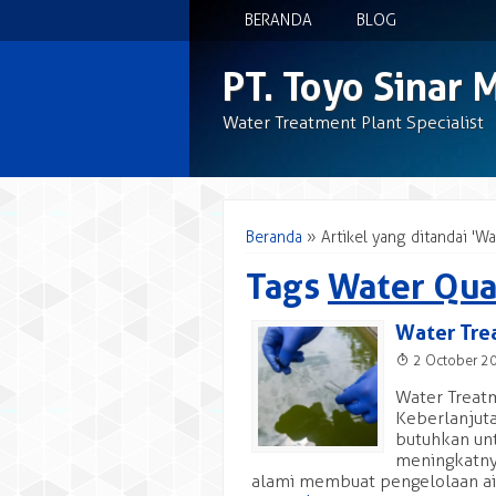
BERANDA
BLOG
PT. Toyo Sinar 
Water Treatment Plant Specialist
Beranda
»
Artikel yang ditandai 'Wa
Tags
Water Qua
Water Tre
T
2 October 2
Water Treatm
Keberlanjuta
butuhkan un
meningkatny
alami membuat pengelolaan air 