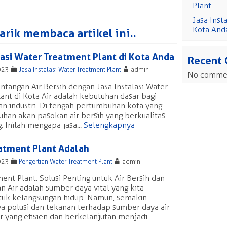
Plant
Jasa Inst
Kota And
rik membaca artikel ini..
lasi Water Treatment Plant di Kota Anda
Recent
F
A
023
Jasa Instalasi Water Treatment Plant
admin
No commen
ntangan Air Bersih dengan Jasa Instalasi Water
ant di Kota Air adalah kebutuhan dasar bagi
n industri. Di tengah pertumbuhan kota yang
uhan akan pasokan air bersih yang berkualitas
. Inilah mengapa jasa...
Selengkapnya
atment Plant Adalah
F
A
023
Pengertian Water Treatment Plant
admin
ent Plant: Solusi Penting untuk Air Bersih dan
n Air adalah sumber daya vital yang kita
tuk kelangsungan hidup. Namun, semakin
a polusi dan tekanan terhadap sumber daya air
yang efisien dan berkelanjutan menjadi...