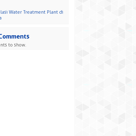
alasi Water Treatment Plant di
a
 Comments
ts to show.