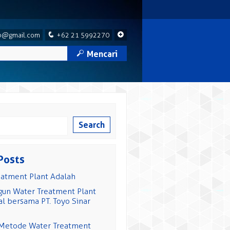
q
+
p@gmail.com
+62 21 5992270
M
Mencari
Search
Posts
eatment Plant Adalah
n Water Treatment Plant
l bersama PT. Toyo Sinar
 Metode Water Treatment