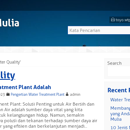
Mulia
E
toyo.wt
ter Quality'
Search
lity
atment Plant Adalah
Recent 
F
A
023
Pengertian Water Treatment Plant
admin
Water Tr
ent Plant: Solusi Penting untuk Air Bersih dan
Membangu
n Air adalah sumber daya vital yang kita
yang Anda
tuk kelangsungan hidup. Namun, semakin
Mulia
a polusi dan tekanan terhadap sumber daya air
yang efisien dan berkelanjutan menjadi...
10 Jenis